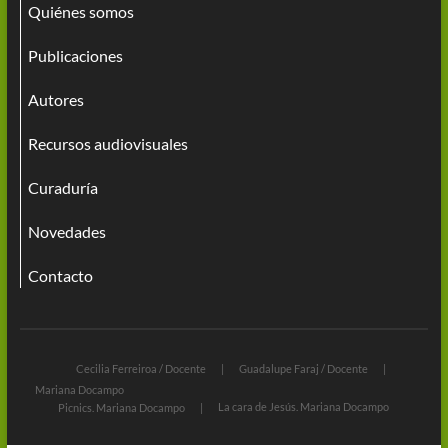
Quiénes somos
Publicaciones
Autores
Recursos audiovisuales
Curaduría
Novedades
Contacto
Cecilia Ferreiroa / Docente
Guadalupe Faraj / Docente
Mariana Docampo
La cara de Jesús. Mariana Docampo
Picnics. Mariana Docampo