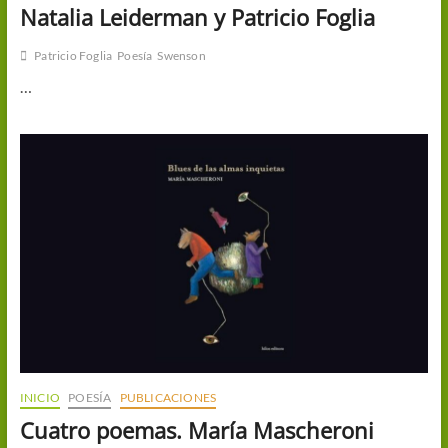
Natalia Leiderman y Patricio Foglia
Patricio Foglia
Poesía
Swenson
…
INICIO
POESÍA
PUBLICACIONES
Cuatro poemas. María Mascheroni