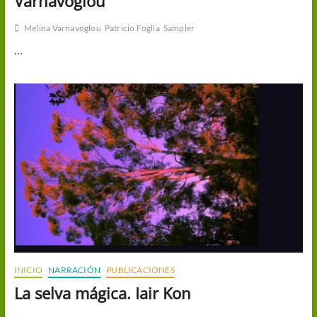
Varnavoglou
Melina Varnavoglou
Patricio Foglia
Sampler
…
INICIO
NARRACIÓN
PUBLICACIONES
La selva mágica. Iair Kon