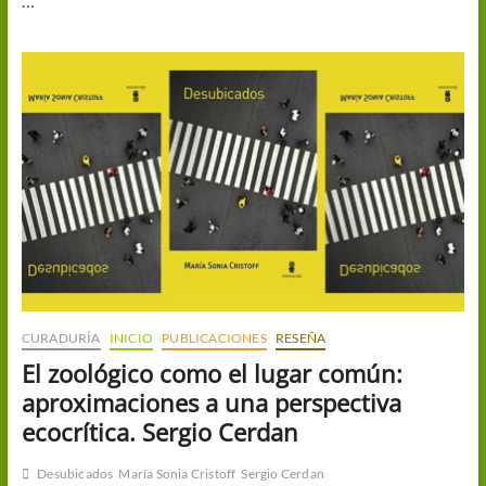
…
CURADURÍA
INICIO
PUBLICACIONES
RESEÑA
El zoológico como el lugar común:
aproximaciones a una perspectiva
ecocrítica. Sergio Cerdan
Desubicados
María Sonia Cristoff
Sergio Cerdan