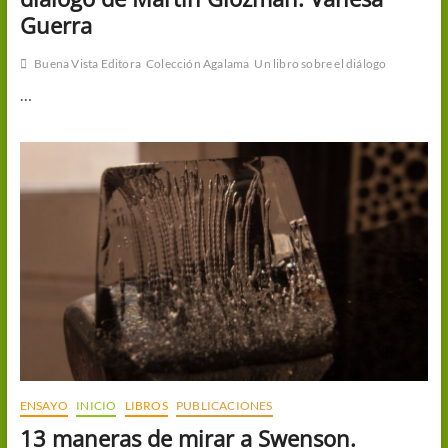
Guerra
Buena Vista Editora
Colección Agalama
Un libro sobre el diálogo
…
ENSAYO
INICIO
LIBROS
PUBLICACIONES
13 maneras de mirar a Swenson.