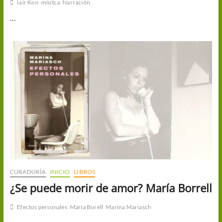
Iair Kon
mísitca
Narración
…
CURADURÍA
INICIO
LIBROS
¿Se puede morir de amor? María Borrell
Efectos personales
María Borell
Marina Mariasch