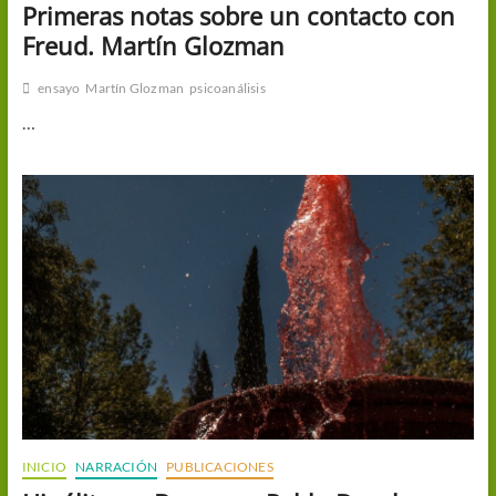
Primeras notas sobre un contacto con
Freud. Martín Glozman
ensayo
Martín Glozman
psicoanálisis
…
INICIO
NARRACIÓN
PUBLICACIONES