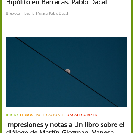
Hipólito en Barracas. Pablo Dacal
época
filosofía
Música
Pablo Dacal
…
INICIO
LIBROS
PUBLICACIONES
UNCATEGORIZED
Impresiones y notas a Un libro sobre el
diálogo de Martín Glozman. Vanesa