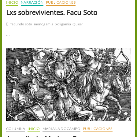
INICIO
NARRACIÓN
PUBLICACIONES
Lxs sobrevivientes. Facu Soto
facundo soto
monogamia
poligamia
Queer
…
COLUMNA
INICIO
MARIANA DOCAMPO
PUBLICACIONES