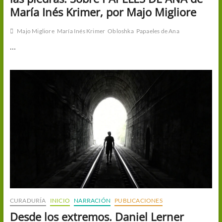
María Inés Krimer, por Majo Migliore
Majo Migliore
María Inés Krimer
Obloshka
Papaeles de Ana
…
CURADURÍA
INICIO
NARRACIÓN
PUBLICACIONES
Desde los extremos. Daniel Lerner