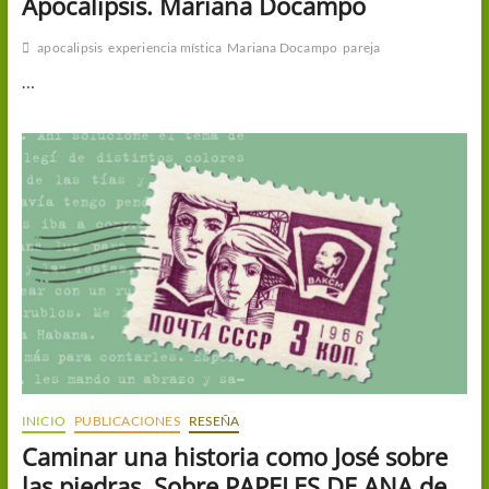
Apocalipsis. Mariana Docampo
apocalipsis
experiencia mística
Mariana Docampo
pareja
…
INICIO
PUBLICACIONES
RESEÑA
Caminar una historia como José sobre
las piedras. Sobre PAPELES DE ANA de