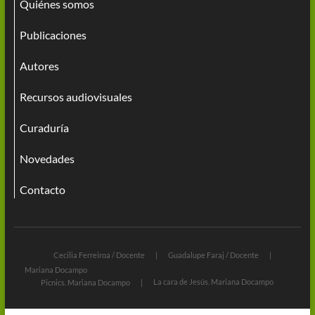
Quiénes somos
Publicaciones
Autores
Recursos audiovisuales
Curaduría
Novedades
Contacto
Cecilia Ferreiroa / Docente
Guadalupe Faraj / Docente
Mariana Docampo
La cara de Jesús. Mariana Docampo
Picnics. Mariana Docampo