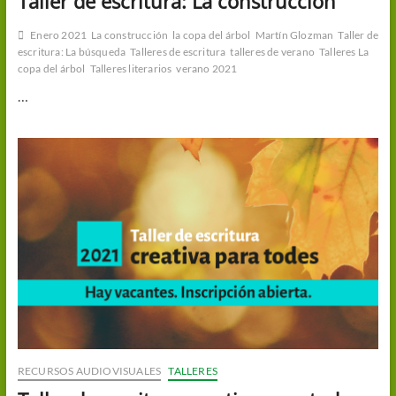
Taller de escritura: La construcción
Enero 2021
La construcción
la copa del árbol
Martín Glozman
Taller de
escritura: La búsqueda
Talleres de escritura
talleres de verano
Talleres La
copa del árbol
Talleres literarios
verano 2021
…
RECURSOS AUDIOVISUALES
TALLERES