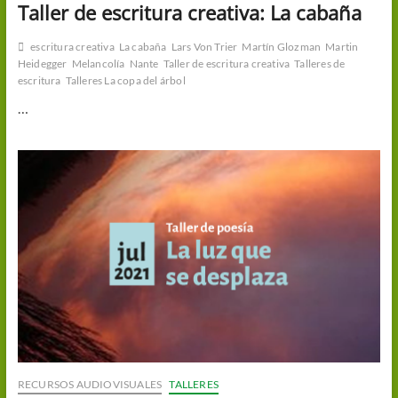
Taller de escritura creativa: La cabaña
escritura creativa
La cabaña
Lars Von Trier
Martín Glozman
Martin
Heidegger
Melancolía
Nante
Taller de escritura creativa
Talleres de
escritura
Talleres La copa del árbol
…
RECURSOS AUDIOVISUALES
TALLERES