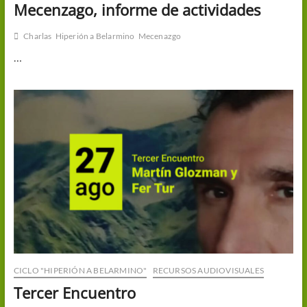
Mecenzago, informe de actividades
Charlas
Hiperión a Belarmino
Mecenazgo
…
CICLO "HIPERIÓN A BELARMINO"
RECURSOS AUDIOVISUALES
Tercer Encuentro