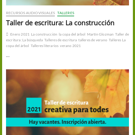
RECURSOS AUDIOVISUALES
TALLERES
Taller de escritura: La construcción
Enero 2021
La construcción
la copa del árbol
Martín Glozman
Taller de
escritura: La búsqueda
Talleres de escritura
talleres de verano
Talleres La
copa del árbol
Talleres literarios
verano 2021
…