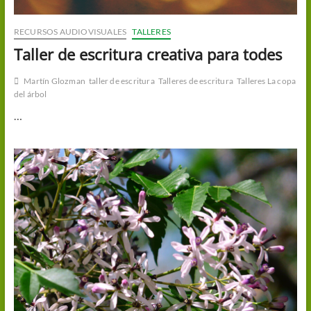
RECURSOS AUDIOVISUALES
TALLERES
Taller de escritura creativa para todes
Martín Glozman
taller de escritura
Talleres de escritura
Talleres La copa
del árbol
…