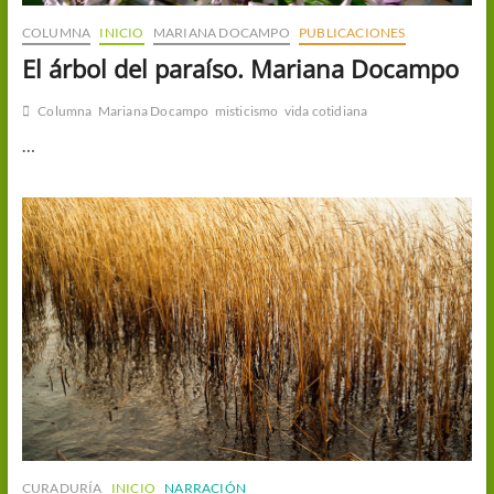
COLUMNA
INICIO
MARIANA DOCAMPO
PUBLICACIONES
El árbol del paraíso. Mariana Docampo
Columna
Mariana Docampo
misticismo
vida cotidiana
…
CURADURÍA
INICIO
NARRACIÓN