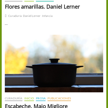
Flores amarillas. Daniel Lerner
Curaduría
Daniel Lerner
Infancia
…
CURADURÍA
INICIO
PROSA
PUBLICACIONES
Escabeche. Majo Migliore