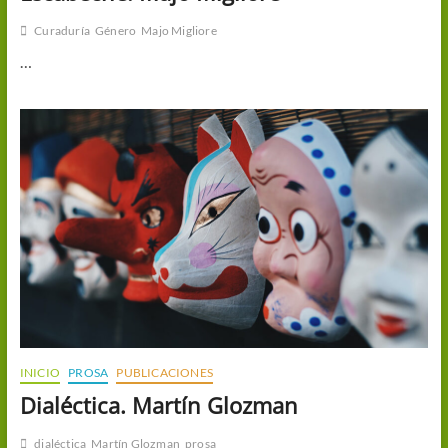
Curaduría
Género
Majo Migliore
…
INICIO
PROSA
PUBLICACIONES
Dialéctica. Martín Glozman
dialéctica
Martín Glozman
prosa