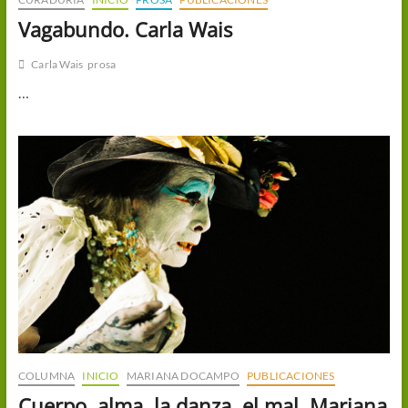
Vagabundo. Carla Wais
Carla Wais
prosa
…
COLUMNA
INICIO
MARIANA DOCAMPO
PUBLICACIONES
Cuerpo, alma, la danza, el mal. Mariana