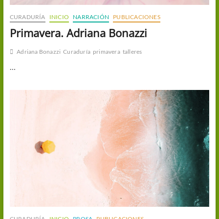
CURADURÍA
INICIO
NARRACIÓN
PUBLICACIONES
Primavera. Adriana Bonazzi
Adriana Bonazzi
Curaduría
primavera
talleres
…
CURADURÍA
INICIO
PROSA
PUBLICACIONES