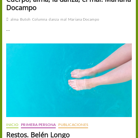
Docampo
alma
Butoh
Columna
danza
mal
Mariana Docampo
…
INICIO
PRIMERA PERSONA
PUBLICACIONES
Restos. Belén Longo