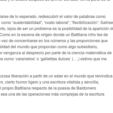
iarse de lo esperado, redescubrir el valor de palabras como
s como “sustentabilidad”, “costo laboral”, “flexibilización”. Salirse
nto, lejos de ser un problema es la posibilidad de la aparición 
 Como en la escena de origen donde un Battilana niño lee de
vez de concentrarse en los números y las proporciones que
ialidad del mundo que proponían como algo subsidiario,
 por venganza al desprecio por parte de la ciencia matemática de
s como ‘caramelos’ o ‘galletitas dulces’ (….) estimo que me
zosa liberación a partir de un estar en el mundo que reivindica
, cierto humor ligero y una escritura vitalista y sencilla,
el propio Battilana respecto de la poesía de Baldomero
, sea una de las operaciones más complejas de la escritura