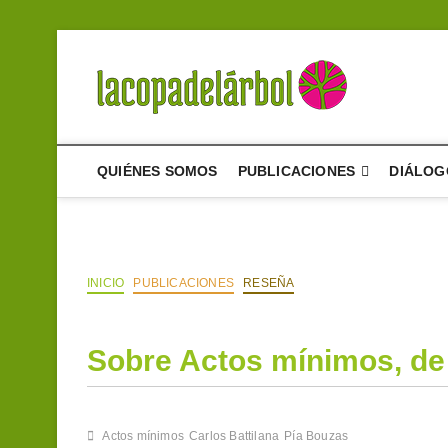
Saltar
al
contenido
La cop
UN PROYECTO D
QUIÉNES SOMOS
PUBLICACIONES
DIÁLOG
INICIO
PUBLICACIONES
RESEÑA
Sobre Actos mínimos, de 
Actos mínimos
Carlos Battilana
Pía Bouzas