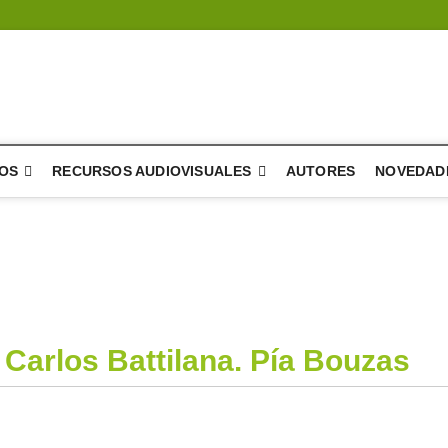
a del árbol – literatura
E DIFUSIÓN Y DESARROLLO DE LA LITERATURA
OS
RECURSOS AUDIOVISUALES
AUTORES
NOVEDAD
Carlos Battilana. Pía Bouzas