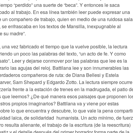
tiempo “perdido” una suerte de “beca”. Y entonces le saca
bado al trabajo. En esa línea también leer puede expresar una
de un compañero de trabajo, quien en medio de una ruidosa sala
 se enfrascaba en los textos de Mansilla, inexpugnable al
e su madre”.
, una vez fabricado el tiempo que la vuelve posible, la lectura
iendo un poco las palabras del texto, “un acto de fe. Y como
sato”. Leer y dejarse conmover por las palabras que lee es la
ario las agujas del reloj. Battilana lee y son innumerables las
erdaderos compañeros de ruta: de Diana Bellesi y Estela
Carver, Sam Shepard y Edgardo Zotto. La lectura siempre ocurre
zería frente a la estación de trenes en la madrugada, el patio d
os que leemos? ¿De qué manera esos paisajes que proponen lo
tros propios imaginarios? Battilana va y viene por estas
obre lo que encuentra y descubre, lo que vale la pena compartir
iosidad laica, de solidaridad humanista. Un acto mínimo, de fuer
o resulta alienante, el trabajo de la escritura (de la reescritura)
matiz y el detalle después del primer borrador forma parte de la