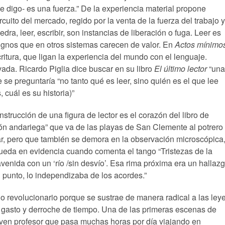
-me digo- es una fuerza.” De la experiencia material propone
rcuito del mercado, regido por la venta de la fuerza del trabajo y
edra, leer, escribir, son instancias de liberación o fuga. Leer es
signos que en otros sistemas carecen de valor. En
Actos mínimo
ritura, que ligan la experiencia del mundo con el lenguaje.
ada. Ricardo Piglia dice buscar en su libro
El último lector
“una
e se preguntaría “no tanto qué es leer, sino quién es el que lee
cuál es su historia)”
strucción de una figura de lector es el corazón del libro de
ón andariega” que va de las playas de San Clemente al potrero
ázar, pero que también se demora en la observación microscópica
queda en evidencia cuando comenta el tango “Tristezas de la
avenida con un ‘río /sin desvío’. Esa rima próxima era un hallaz
 punto, lo independizaba de los acordes.”
o revolucionario porque se sustrae de manera radical a las ley
 gasto y derroche de tiempo. Una de las primeras escenas de
 joven profesor que pasa muchas horas por día viajando en