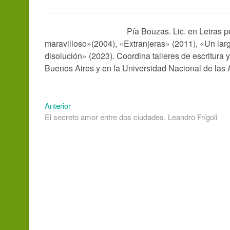
Pía Bouzas. Lic. en Letras p
maravilloso»(2004), «Extranjeras» (2011), «Un lar
disolución» (2023). Coordina talleres de escritura y
Buenos Aires y en la Universidad Nacional de las A
Entrada
Navegación
Anterior
anterior:
El secreto amor entre dos ciudades. Leandro Frígoli
de
entradas