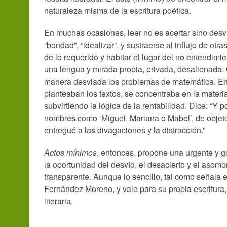
naturaleza misma de la escritura poética.
En muchas ocasiones, leer no es acertar sino desv
“bondad”, “idealizar”, y sustraerse al influjo de otra
de lo requerido y habitar el lugar del no entendimie
una lengua y mirada propia, privada, desalienada.
manera desviada los problemas de matemática. En 
planteaban los textos, se concentraba en la mater
subvirtiendo la lógica de la rentabilidad. Dice: “Y
nombres como ‘Miguel, Mariana o Mabel’, de objeto
entregué a las divagaciones y la distracción.”
Actos mínimos
, entonces, propone una urgente y go
la oportunidad del desvío, el desacierto y el asombro
transparente. Aunque lo sencillo, tal como señala 
Fernández Moreno, y vale para su propia escritura
literaria.