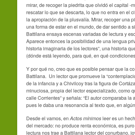
mirar, de recoger la piedrita que olvidó el capital 
rescatar lo que se descarta, lo que no entra en el ci
la apropiación de la plusvalía. Mirar, recoger una pi
una forma de estar en el mundo, de dar sentido a 
Battilana ensaya escenas variadas de lectura y esc
Aparece entonces la posibilidad de una lengua priv
historia imaginaria de los lectores”, una historia qu
(dónde está leyendo, para qué, en qué condiciones, 
Y por qué no, creo que es posible pensar que la con
Battilana. Un lector que promueve la “contemplaci
de la infancia y a Chivilcoy tras la figura de Cort
minuciosa, propia del lector especializado, como 
calle Corrientes” y señala: “El autor comparaba la 
pues le daba una resonancia al texto que, en algún
Desde el vamos, en
Actos mínimos
leer es un hech
del mercado: no produce renta económica, es puro
lectura nos trae a Battilana lector del conurbano,