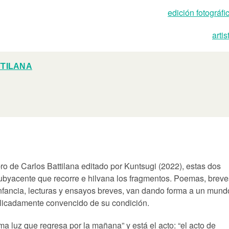
edición fotográfi
artis
TILANA
ibro de Carlos Battilana editado por Kuntsugi (2022), estas dos
ubyacente que recorre e hilvana los fragmentos. Poemas, breve
nfancia, lecturas y ensayos breves, van dando forma a un mund
 delicadamente convencido de su condición.
ima luz que regresa por la mañana” y está el acto: “el acto de