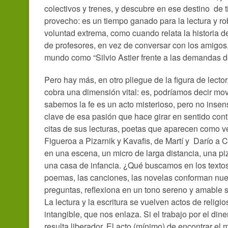
colectivos y trenes, y descubre en ese destino de 
provecho: es un tiempo ganado para la lectura y ro
voluntad extrema, como cuando relata la historia 
de profesores, en vez de conversar con los amigos,
mundo como “Silvio Astier frente a las demandas d
Pero hay más, en otro pliegue de la figura de lector
cobra una dimensión vital: es, podríamos decir mov
sabemos la fe es un acto misterioso, pero no insen
clave de esa pasión que hace girar en sentido contr
citas de sus lecturas, poetas que aparecen como v
Figueroa a Pizarnik y Kavafis, de Martí y Darío a 
en una escena, un micro de larga distancia, una piz
una casa de infancia. ¿Qué buscamos en los text
poemas, las canciones, las novelas conforman nues
preguntas, reflexiona en un tono sereno y amable s
La lectura y la escritura se vuelven actos de relig
intangible, que nos enlaza. Si el trabajo por el diner
resulta liberador. El acto (mínimo) de encontrar el 