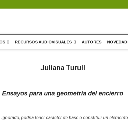
l árbol – literatura
SIÓN Y DESARROLLO DE LA LITERATURA
OS
RECURSOS AUDIOVISUALES
AUTORES
NOVEDAD
Juliana Turull
Ensayos para una geometría del encierro
ignorado, podría tener carácter de base o constituir un elemento