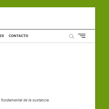
B
ES
CONTACTO
o
t
ó
n
d
e
m
e
n
ú
 fundamental de la sustancia.