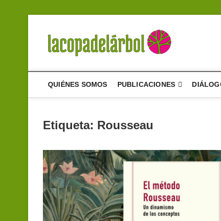
Saltar
al
contenido
La cop
UN PROYECTO D
QUIÉNES SOMOS
PUBLICACIONES
DIÁLOG
Etiqueta:
Rousseau