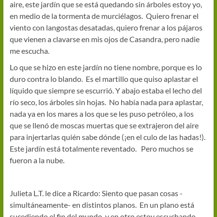
aire, este jardín que se está quedando sin árboles estoy yo,
en medio de la tormenta de murciélagos. Quiero frenar el
viento con langostas desatadas, quiero frenar a los pájaros
que vienen a clavarse en mis ojos de Casandra, pero nadie
me escucha.
Lo que se hizo en este jardín no tiene nombre, porque es lo
duro contra lo blando. Es el martillo que quiso aplastar el
líquido que siempre se escurrió. Y abajo estaba el lecho del
río seco, los árboles sin hojas. No había nada para aplastar,
nada ya en los mares a los que se les puso petróleo, a los
que se llenó de moscas muertas que se extrajeron del aire
para injertarlas quién sabe dónde (¡en el culo de las hadas!).
Este jardín está totalmente reventado. Pero muchos se
fueron a la nube.
Julieta L.T. le dice a Ricardo: Siento que pasan cosas -
simultáneamente- en distintos planos. En un plano está
sucediendo el fin del mundo, y en otro estoy escuchando