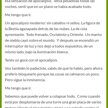
esa sensación de apocalipsis. Tenía pesadillas todas las
noches, sentí que en un plano se había acabado todo.
Me tengo que ir.
Un apocalipsis moderno: sin caballos ni sellos. La figura de
la Bestia agazapada detrás de las nubes. La de cola
apremiante. Todo frenado, Occidente y Oriente. Un manto
de niebla cayó sobre el mundo. Y después se encendió un
interruptor de luz y nos dejó a todos expuestos, de un
mismo lado, bajo la iluminación blanca.
Tenés un goce con el apocalipsis.
Vos también lo padeciste, sabés de qué te hablo, pero ahora
preferís bloquearlo porque las cosas se calmaron un poco.
Pero sigue la inminencia.
Me tengo que ir.
Sabemos que puede volver a colapsar todo. Como cuando
está por desplomarse de una torre una gran placa de varios
metros (desde el piso treinta y tres), y se estrella contra el