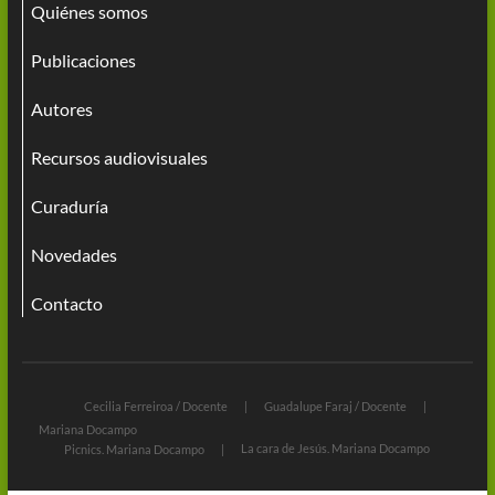
Quiénes somos
Publicaciones
Autores
Recursos audiovisuales
Curaduría
Novedades
Contacto
Cecilia Ferreiroa / Docente
Guadalupe Faraj / Docente
Mariana Docampo
La cara de Jesús. Mariana Docampo
Picnics. Mariana Docampo