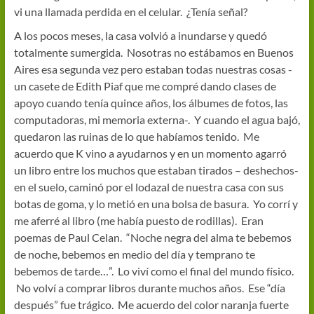
vi una llamada perdida en el celular. ¿Tenía señal?
A los pocos meses, la casa volvió a inundarse y quedó
totalmente sumergida. Nosotras no estábamos en Buenos
Aires esa segunda vez pero estaban todas nuestras cosas -
un casete de Edith Piaf que me compré dando clases de
apoyo cuando tenía quince años, los álbumes de fotos, las
computadoras, mi memoria externa-. Y cuando el agua bajó,
quedaron las ruinas de lo que habíamos tenido. Me
acuerdo que K vino a ayudarnos y en un momento agarró
un libro entre los muchos que estaban tirados – deshechos-
en el suelo, caminó por el lodazal de nuestra casa con sus
botas de goma, y lo metió en una bolsa de basura. Yo corrí y
me aferré al libro (me había puesto de rodillas). Eran
poemas de Paul Celan. “Noche negra del alma te bebemos
de noche, bebemos en medio del día y temprano te
bebemos de tarde…”. Lo viví como el final del mundo físico.
No volví a comprar libros durante muchos años. Ese “día
después” fue trágico. Me acuerdo del color naranja fuerte