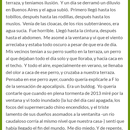
terraza, y teníamos ilusión. Y un día se derramó un diluvio
en Buenos Aires y el agua subió. Primero llegó hasta los
tobillos, después hasta las rodillas, después hasta los
muslos. Venía de las cloacas, de los ríos subterráneos, era
agua sucia. Fue horrible. Llegó hasta la cintura, después
hasta el abdomen. Me asomé a la ventana y vi que el viento
arreciaba y estaba todo oscuro a pesar de que era de día.
Mis vecinos tenían a su perro suelto en la terraza, un perro
al que dejaban todo el día solo y que lloraba, y hacía caca en
el techo. Y todo el aire, especialmente en verano, se llenaba
del olor a caca de ese perro, y cruzaba a nuestra terraza.
Pensaba en ese perro ayer, cuando quería explicarle a F lo
de la sensación de apocalipsis. Era un buldog. Yo quería
contarle que cuando en plena tormenta de 2013 miré por la
ventana y vi todo inundado (la luz del día casi apagada, los
focos del supermercado chino encendidos, y el triste
lamento de sus dueños asomados a la ventanita -un río
caudaloso corría al mismo nivel que nuestra casa-) sentí que
había llegado el fin del mundo. Me dio miedo. Y de repente,