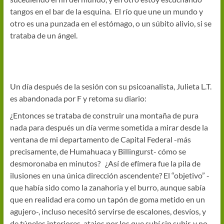
tangos en el bar de la esquina. El río que une un mundo y
otro es una punzada en el estómago, o un súbito alivio, si se
trataba de un ángel.
Un día después de la sesión con su psicoanalista, Julieta L.T.
es abandonada por F y retoma su diario:
¿Entonces se trataba de construir una montaña de pura
nada para después un día verme sometida a mirar desde la
ventana de mi departamento de Capital Federal -más
precisamente, de Humahuaca y Billingurst- cómo se
desmoronaba en minutos? ¿Así de efímera fue la pila de
ilusiones en una única dirección ascendente? El “objetivo” -
que había sido como la zanahoria y el burro, aunque sabía
que en realidad era como un tapón de goma metido en un
agujero-, incluso necesitó servirse de escalones, desvíos, y
de túneles interiores, atajos por los que subí sin subir, y no