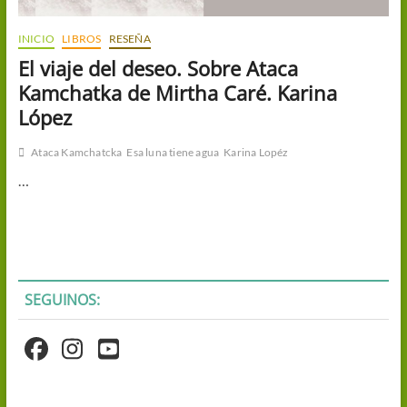
INICIO
LIBROS
RESEÑA
El viaje del deseo. Sobre Ataca
Kamchatka de Mirtha Caré. Karina
López
Ataca Kamchatcka
Esa luna tiene agua
Karina Lopéz
…
SEGUINOS: