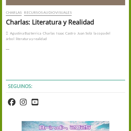
CHARLAS
RECURSOS AUDIOVISUALES
Charlas: Literatura y Realidad
Agustina Bazterrica
Charlas
Isaac Castro
Juan Solá
la copa del
árbol
literatura y realidad
…
SEGUINOS: