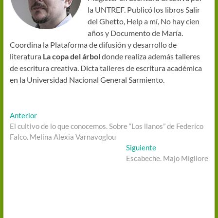
la UNTREF. Publicó los libros Salir
del Ghetto, Help a mí, No hay cien
años y Documento de María.
Coordina la Plataforma de difusión y desarrollo de
literatura
La copa del árbol
donde realiza además talleres
de escritura creativa. Dicta talleres de escritura académica
en la Universidad Nacional General Sarmiento.
Navegación
Entrada
Anterior
anterior:
El cultivo de lo que conocemos. Sobre “Los llanos” de Federico
de
Falco. Melina Alexia Varnavoglou
entradas
Entrada
Siguiente
siguiente:
Escabeche. Majo Migliore