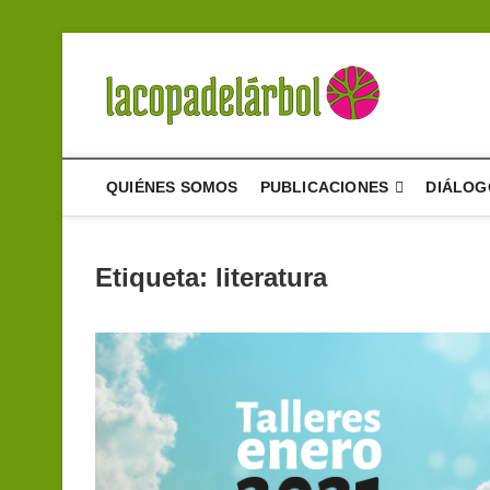
Saltar
al
contenido
La cop
UN PROYECTO D
QUIÉNES SOMOS
PUBLICACIONES
DIÁLOG
Etiqueta:
literatura