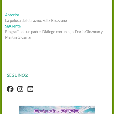
Navegación
Entrada
Anterior
anterior:
La pelusa del durazno. Felix Bruzzone
de
Entrada
Siguiente
entradas
siguiente:
Biografía de un padre. Diálogo con un hijo. Darío Glozman y
Martín Glozman
SEGUINOS: