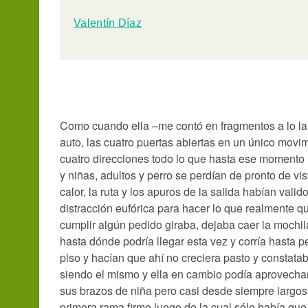
Valentín Díaz
Como cuando ella –me contó en fragmentos a lo lar
auto, las cuatro puertas abiertas en un único mov
cuatro direcciones todo lo que hasta ese momento 
y niñas, adultos y perro se perdían de pronto de vis
calor, la ruta y los apuros de la salida habían va
distracción eufórica para hacer lo que realmente q
cumplir algún pedido giraba, dejaba caer la mochil
hasta dónde podría llegar esta vez y corría hasta 
piso y hacían que ahí no creciera pasto y constata
siendo el mismo y ella en cambio podía aprovecha
sus brazos de niña pero casi desde siempre largos, 
primera rama firme luego de la cual sólo había qu