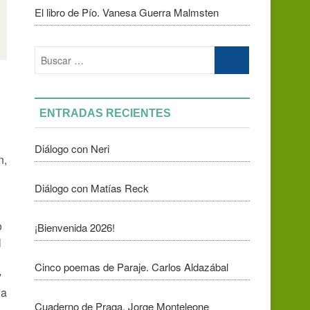
El libro de Pío. Vanesa Guerra Malmsten
Buscar
…
ENTRADAS RECIENTES
Diálogo con Neri
n,
Diálogo con Matías Reck
o
¡Bienvenida 2026!
l
Cinco poemas de Paraje. Carlos Aldazábal
y
la
Cuaderno de Praga. Jorge Monteleone