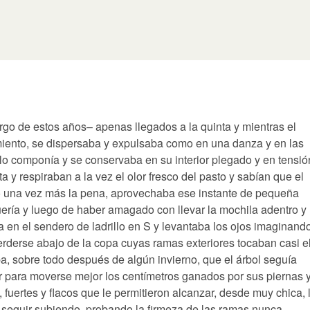
go de estos años– apenas llegados a la quinta y mientras el
imiento, se dispersaba y expulsaba como en una danza y en las
lo componía y se conservaba en su interior plegado y en tensió
ta y respiraban a la vez el olor fresco del pasto y sabían que el
lido una vez más la pena, aprovechaba ese instante de pequeña
uería y luego de haber amagado con llevar la mochila adentro y
a en el sendero de ladrillo en S y levantaba los ojos imaginand
perderse abajo de la copa cuyas ramas exteriores tocaban casi e
ba, sobre todo después de algún invierno, que el árbol seguía
r para moverse mejor los centímetros ganados por sus piernas 
fuertes y flacos que le permitieron alcanzar, desde muy chica, 
e seguir subiendo, probando la firmeza de las ramas nunca