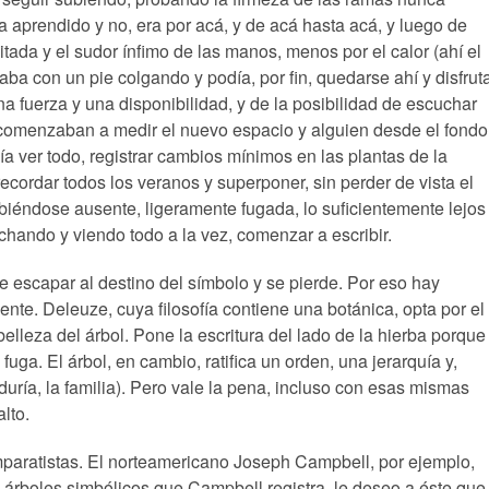
 aprendido y no, era por acá, y de acá hasta acá, y luego de
tada y el sudor ínfimo de las manos, menos por el calor (ahí el
taba con un pie colgando y podía, por fin, quedarse ahí y disfrut
a fuerza y una disponibilidad, y de la posibilidad de escuchar
, comenzaban a medir el nuevo espacio y alguien desde el fondo
ía ver todo, registrar cambios mínimos en las plantas de la
 recordar todos los veranos y superponer, sin perder de vista el
biéndose ausente, ligeramente fugada, lo suficientemente lejos
hando y viendo todo a la vez, comenzar a escribir.
 escapar al destino del símbolo y se pierde. Por eso hay
ente. Deleuze, cuya filosofía contiene una botánica, opta por el
belleza del árbol. Pone la escritura del lado de la hierba porque
uga. El árbol, en cambio, ratifica un orden, una jerarquía y,
duría, la familia). Pero vale la pena, incluso con esas mismas
lto.
mparatistas. El norteamericano Joseph Campbell, por ejemplo,
 árboles simbólicos que Campbell registra, le deseo a éste que