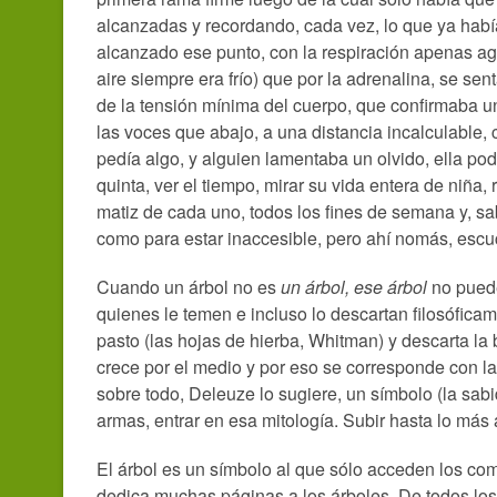
alcanzadas y recordando, cada vez, lo que ya había
alcanzado ese punto, con la respiración apenas agi
aire siempre era frío) que por la adrenalina, se sen
de la tensión mínima del cuerpo, que confirmaba un
las voces que abajo, a una distancia incalculable
pedía algo, y alguien lamentaba un olvido, ella pod
quinta, ver el tiempo, mirar su vida entera de niña,
matiz de cada uno, todos los fines de semana y, sa
como para estar inaccesible, pero ahí nomás, escuc
Cuando un árbol no es
un árbol, ese árbol
no puede
quienes le temen e incluso lo descartan filosóficam
pasto (las hojas de hierba, Whitman) y descarta la 
crece por el medio y por eso se corresponde con la f
sobre todo, Deleuze lo sugiere, un símbolo (la sabi
armas, entrar en esa mitología. Subir hasta lo más a
El árbol es un símbolo al que sólo acceden los co
dedica muchas páginas a los árboles. De todos los