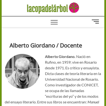
Saltar
La cop
al
UN PROYECTO
DE DIFUSIÓN Y
contenido
DESARROLLO
del árb
DE LA
B
LITERATURA
o
–
t
literat
ó
n
Alberto Giordano / Docente
d
e
Alberto Giordano.
Nació en
m
Rufino, en 1959; vive en Rosario
e
desde 1971. Es crítico y ensayista.
n
Dicta clases de teoría literaria en la
ú
Universidad Nacional de Rosario.
Como investigador de
CONICET
,
se ocupa de las llamadas
“escrituras del yo” y de los modos
del ensayo literario. Entre sus libros se encuentran:
Manuel