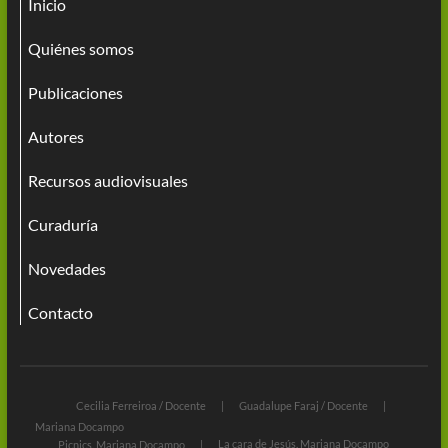
Inicio
Quiénes somos
Publicaciones
Autores
Recursos audiovisuales
Curaduría
Novedades
Contacto
Cecilia Ferreiroa / Docente
Guadalupe Faraj / Docente
Mariana Docampo
La cara de Jesús. Mariana Docampo
Picnics. Mariana Docampo