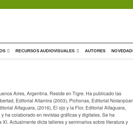
a del árbol – literatura
E DIFUSIÓN Y DESARROLLO DE LA LITERATURA
OS
RECURSOS AUDIOVISUALES
AUTORES
NOVEDAD
enos Aires, Argentina. Reside en Tigre. Ha publicado las
ertad, Editorial Altamira (2003), Pichonas, Editorial Notanpüa
torial Alfaguara, (2016), El ojo y la Flor, Editorial Alfaguara,
 y ha colaborado en revistas gráficas y digitales. Se ha
. Actualmente dicta talleres y seminarios sobre literatura y