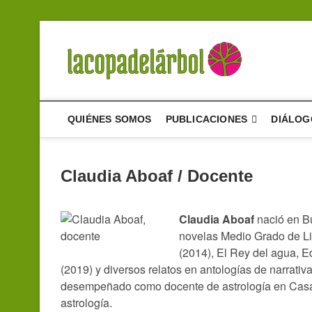
Saltar
al
contenido
La cop
UN PROYECTO D
QUIÉNES SOMOS
PUBLICACIONES
DIÁLOG
Claudia Aboaf​ / Docente
Claudia Aboaf
nació en Bu
novelas Medio Grado de Lib
(2014), El Rey del agua, Edi
(2019) y diversos relatos en antologías de narrativa
desempeñado como docente de astrología en Casa XI
astrología.